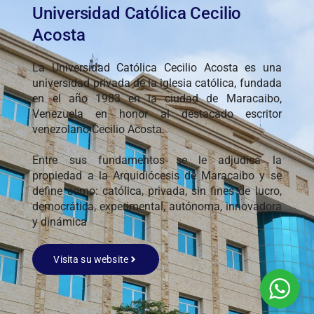
Universidad Católica Cecilio
Acosta
La Universidad Católica Cecilio Acosta es una
universidad privada de la iglesia católica, fundada
en el año 1983 en la ciudad de Maracaibo,
Venezuela en honor al destacado escritor
venezolano Cecilio Acosta.
Entre sus fundamentos se le adjudica la
propiedad a la Arquidiócesis de Maracaibo y se
define como: católica, privada, sin fines de lucro,
democrática, experimental, autónoma, innovadora
y dinámica
Visita su website