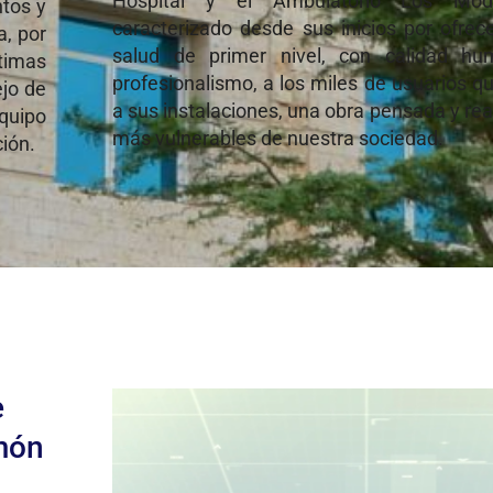
Hospital y el Ambulatorio Los Mod
ntos y
caracterizado desde sus inicios por ofrece
a, por
salud de primer nivel, con calidad hu
timas
profesionalismo, a los miles de usuarios q
ejo de
a sus instalaciones, una obra pensada y rea
equipo
más vulnerables de nuestra sociedad.
ción.
e
lmón