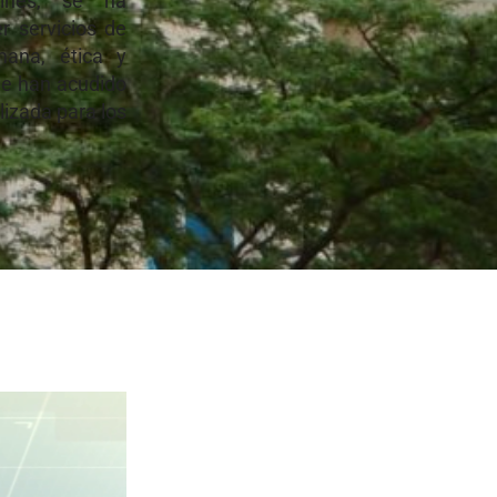
ines, se ha
r servicios de
mana, ética y
ue han acudido
lizada para los