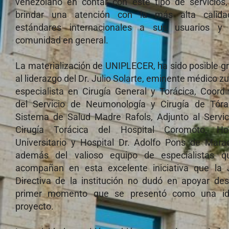
venezolano en contar con este tipo de servicios,
brindar una atención con la más alta calid
estándares internacionales a sus usuarios y
comunidad en general.
La materialización de UNIPLECER, ha sido posible g
al liderazgo del Dr. Julio Solarte, eminente médico zu
especialista en Cirugía General y Torácica, Coord
del Servicio de Neumonología y Cirugía de Tóra
Sistema de Salud Madre Rafols, Adjunto al Servic
Cirugía Torácica del Hospital Coromoto, Hos
Universitario y Hospital Dr. Adolfo Pons de Marac
además del valioso equipo de especialistas q
acompañan en esta excelente iniciativa que la 
Directiva de la institución no dudó en apoyar des
primer momento que se presentó como una i
proyecto.