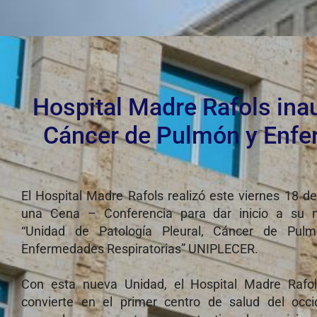
Hospital Madre Rafols inau
Cáncer de Pulmón y Enfe
El Hospital Madre Rafols realizó este viernes 18 de 
una Cena – Conferencia para dar inicio a su 
“Unidad de Patología Pleural, Cáncer de Pul
Enfermedades Respiratorias” UNIPLECER.
Con esta nueva Unidad, el Hospital Madre Rafol
convierte en el primer centro de salud del occi