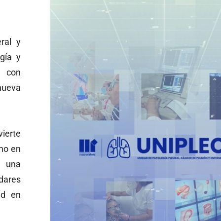
eral y
gía y
a con
nueva
ierte
ano en
r una
dares
ad en