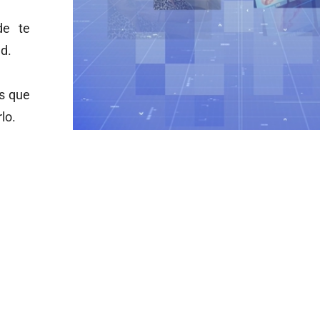
de te
ad.
s que
lo.