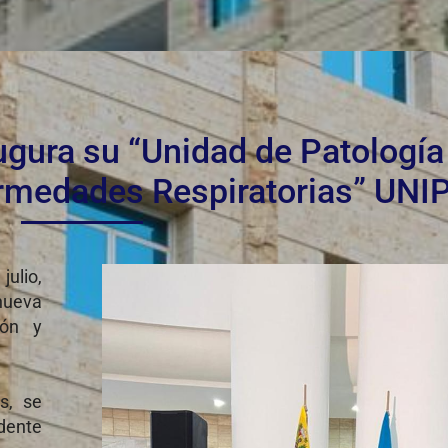
gura su “Unidad de Patología 
rmedades Respiratorias” UN
julio,
nueva
món y
s, se
dente