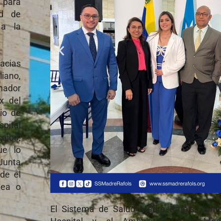
 para
ad de
 a la
racias
liano,
inador
x del
io de
pital
aibo,
ue lo
Junta
de el
dea o
El Sistema de Salud Madre Rafols, conf