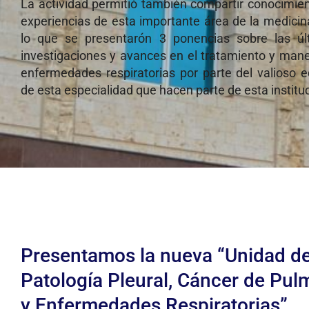
La actividad permitió también compartir conocimie
experiencias de esta importante área de la medicin
lo que se presentarón 3 ponencias sobre las úl
investigaciones y avances en el tratamiento y man
enfermedades respiratorias por parte del valioso 
de esta especialidad que hacen parte de esta institu
Presentamos la nueva “Unidad d
Patología Pleural, Cáncer de Pu
y Enfermedades Respiratorias”